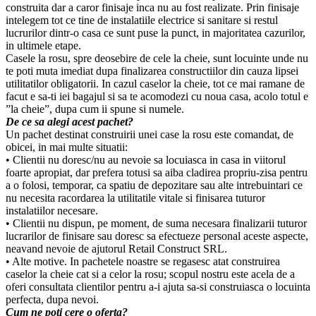
construita dar a caror finisaje inca nu au fost realizate. Prin finisaje
intelegem tot ce tine de instalatiile electrice si sanitare si restul
lucrurilor dintr-o casa ce sunt puse la punct, in majoritatea cazurilor,
in ultimele etape.
Casele la rosu, spre deosebire de cele la cheie, sunt locuinte unde nu
te poti muta imediat dupa finalizarea constructiilor din cauza lipsei
utilitatilor obligatorii. In cazul caselor la cheie, tot ce mai ramane de
facut e sa-ti iei bagajul si sa te acomodezi cu noua casa, acolo totul e
”la cheie”, dupa cum ii spune si numele.
De ce sa alegi acest pachet?
Un pachet destinat construirii unei case la rosu este comandat, de
obicei, in mai multe situatii:
• Clientii nu doresc/nu au nevoie sa locuiasca in casa in viitorul
foarte apropiat, dar prefera totusi sa aiba cladirea propriu-zisa pentru
a o folosi, temporar, ca spatiu de depozitare sau alte intrebuintari ce
nu necesita racordarea la utilitatile vitale si finisarea tuturor
instalatiilor necesare.
• Clientii nu dispun, pe moment, de suma necesara finalizarii tuturor
lucrarilor de finisare sau doresc sa efectueze personal aceste aspecte,
neavand nevoie de ajutorul Retail Construct SRL.
• Alte motive. In pachetele noastre se regasesc atat construirea
caselor la cheie cat si a celor la rosu; scopul nostru este acela de a
oferi consultata clientilor pentru a-i ajuta sa-si construiasca o locuinta
perfecta, dupa nevoi.
Cum ne poti cere o oferta?