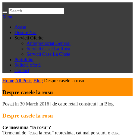
Menu
Acasa
Despre Noi
Servicii Oferite
Antreprenoriat General
Servicii Casel La Rosu
Servicii Case La Cheie
Portofoliu
Solicită ofertă
Contact
Home
All Posts
Blog
Despre casele la rosu
Despre casele la rosu
Postat in
30 March 2016
|
de catre
retail constrcut
|
in
Blog
Despre casele la rosu
Ce inseamna ”la rosu”?
Termenul de ”casa la rosu” reprezinta, cat mai pe scurt, o casa